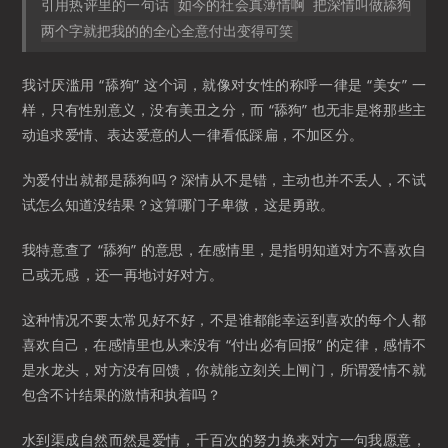
引用热评里的一句话
如今的社会真薄情啊 把深情叫做舔狗
两个字就把我的的全心全意付出变得可笑
我讨厌滥用 “舔狗” 这个词，就像对女性的称呼一律是 “美女” 一
样，只有性别意义，没有美丑之分，而 “舔狗” 也无非是将那些主
动追求爱情、表达爱意的人一律看低踩扁，不加区分。
为爱付出就都是舔狗吗？深情从不是错，主动也并不丢人，不试
试怎么知道没结果？这算哪门子卑微，这是勇敢。
我特意查了 “舔狗” 的意思，在感情里，是指明知道对方不喜欢自
己或无感 ，还一再地讨好对方。
这种情况不要太常见好不好，不是谁都能幸运到喜欢的每个人都
喜欢自己，在感情里也从来没有 “付出必有回报” 的定律，感情不
是水龙头，对方没有回馈，你就能立刻关上闸门，所谓爱情不就
包含不计结果的激情和执着吗？
水到渠成自然而然是爱情，千百次的努力换来对方一句我愿意，