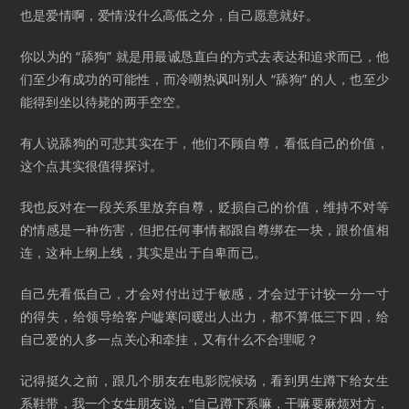
也是爱情啊，爱情没什么高低之分，自己愿意就好。
你以为的 “舔狗” 就是用最诚恳直白的方式去表达和追求而已，他
们至少有成功的可能性，而冷嘲热讽叫别人 “舔狗” 的人，也至少
能得到坐以待毙的两手空空。
有人说舔狗的可悲其实在于，他们不顾自尊，看低自己的价值，
这个点其实很值得探讨。
我也反对在一段关系里放弃自尊，贬损自己的价值，维持不对等
的情感是一种伤害，但把任何事情都跟自尊绑在一块，跟价值相
连，这种上纲上线，其实是出于自卑而已。
自己先看低自己，才会对付出过于敏感，才会过于计较一分一寸
的得失，给领导给客户嘘寒问暖出人出力，都不算低三下四，给
自己爱的人多一点关心和牵挂，又有什么不合理呢？
记得挺久之前，跟几个朋友在电影院候场，看到男生蹲下给女生
系鞋带，我一个女生朋友说，“自己蹲下系嘛，干嘛要麻烦对方，