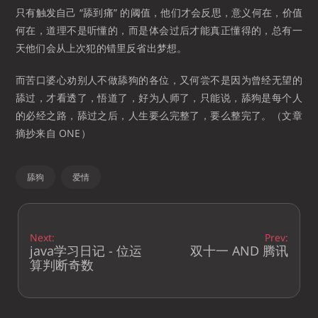
只有触发自己 “舔到痛” 的阈值，他们才会反思，意义何在，价值
何在，道理不是听懂的，而是体会过后才能真正懂得的，总有一
天他们会从上次犯的错里反省出梦想。
而苦口婆心劝别人不做舔狗的各位，又何尝不是因为曾经无望的
舔过，才看透了，悟道了，好为人师了，只能说，舔狗是每个人
的必经之路，舔过之后，人生要么完整了，要么整完了。（文章
摘抄来自 ONE）
舔狗
爱情
Next:
Prev:
java学习日记 - 位运
双十一 AND 腾讯
算判断奇数