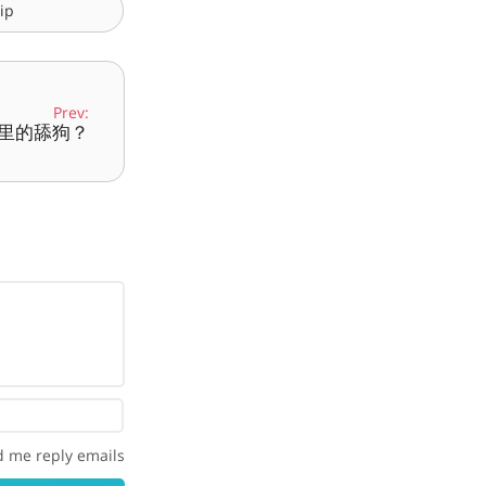
ip
Prev:
里的舔狗？
 me reply emails