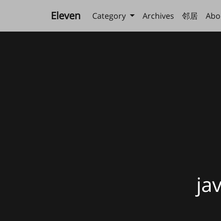
Eleven
Category
Archives
邻居
Abo
j