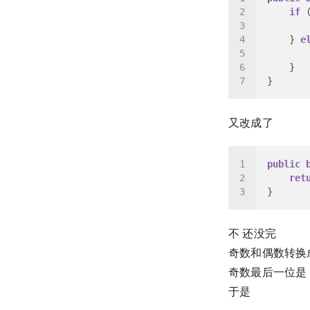
if
 
    } 
e
又改成了
public
ret
不 还没完
奇数和偶数转换
奇数最后一位是 
于是