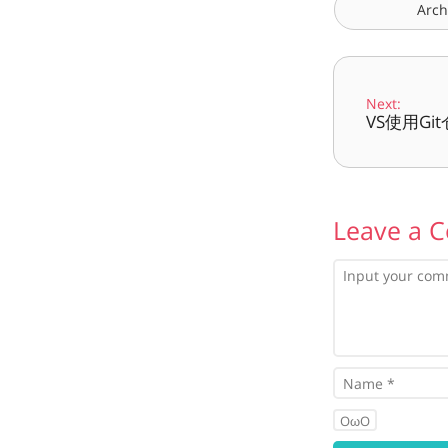
Arch
Next:
VS使用Gi
Leave a 
OωO