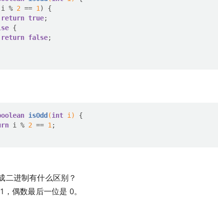
(i % 
2
 == 
1
return
true
lse
return
false
boolean
isOdd
(
int
 i)
urn
 i % 
2
 == 
1
成二进制有什么区别？
1，偶数最后一位是 0。