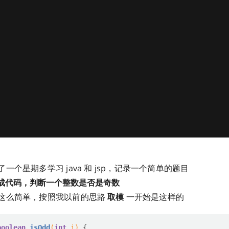
一个星期多学习 java 和 jsp，记录一个简单的题目
成代码，判断一个整数是否是奇数
这么简单，按照我以前的思路
取模
一开始是这样的
boolean
isOdd
(
int
 i)