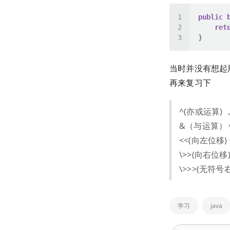
public
ret
当时并没有想起
再来复习下
^(亦或运算)
&（与运算） 
<<(向左位移
\>>(向右位
\>>>(无符
学习
java