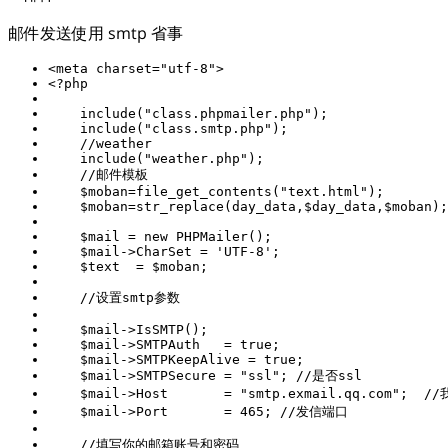
邮件发送使用 smtp 省事
<meta charset=
"utf-8"
<?php
include
(
"class.phpmailer.php"
include
(
"class.smtp.php"
//weather
include
(
"weather.php"
//邮件模板
    $moban=file_get_contents(
"text.html"
    $mail = 
new
    $mail->CharSet = 
'UTF-8'
//设置smtp参数
    $mail->SMTPAuth   = 
true
    $mail->SMTPKeepAlive = 
true
    $mail->SMTPSecure = 
"ssl"
; 
//是否ssl        
    $mail->Host       = 
"smtp.exmail.qq.com"
;  
/
    $mail->Port       = 
465
; 
//发信端口
//填写你的邮箱账号和密码 