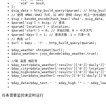
'uid'
$sig_data = http_build_query($param); 
// http_bu
// 使用 HMAC-SHA1 方式，以 API 密钥（key）对上一步生成
$sig = base64_encode(hash_hmac(
'sha1'
, $sig_data, 
$param[
'sig'
] = $sig; 
// 签名
$param[
'location'
$param[
'start'
] = 
0
; 
// 开始日期。0 = 今天天气
$param[
'days'
] = 
1
; 
// 查询天数，1 = 只查一天
// 构造 url
$url = $api . 
'?'
$data_weather= json_decode($day_weather,
true
//取 温度 地区等
$day_text=$data_weather[
'results'
][
'0'
][
'daily'
][
'
$day_city=$data_weather[
'results'
][
'0'
][
'location'
$day_high=$data_weather[
'results'
][
'0'
][
'daily'
][
'
$day_low=$data_weather[
'results'
][
'0'
][
'daily'
][
'0
$day_data=$day_text.
'  '
.$day_high.
'° ~ '
.$day_low
任务需要监控来定时运行