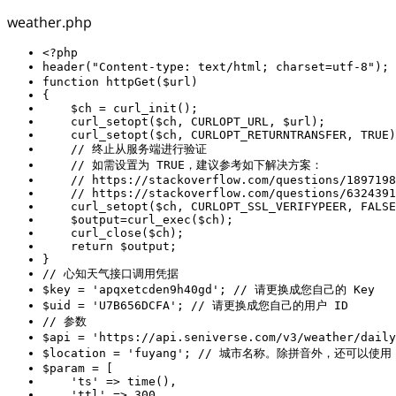
weather.php
<?php
header(
"Content-type: text/html; charset=utf-8"
); 
function
httpGet
($url)
    curl_setopt($ch, CURLOPT_RETURNTRANSFER, 
TRUE
// 终止从服务端进行验证
// 如需设置为 TRUE，建议参考如下解决方案：
// https://stackoverflow.com/questions/1897198
// https://stackoverflow.com/questions/6324391
    curl_setopt($ch, CURLOPT_SSL_VERIFYPEER, 
FALSE
return
// 心知天气接口调用凭据
$key = 
'apqxetcden9h40gd'
; 
// 请更换成您自己的 Key
$uid = 
'U7B656DCFA'
; 
// 请更换成您自己的用户 ID
// 参数
$api = 
'https://api.seniverse.com/v3/weather/daily
$location = 
'fuyang'
; 
// 城市名称。除拼音外，还可以使用 
'ts'
'ttl'
 => 
300