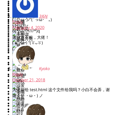
( ง ᵒ̌皿ᵒ̌)ง⁼³₌₃
(ó﹏ò｡)
Σ(っ °Д °;)っ
3I6N
( ,,´･ω･)ﾉ"(´っω･｀｡)
Reply
╮(╯▽╰)╭
February 4, 2020
o(*////▽////*)q
＞﹏＜
这玩意不粗，大佬！
( ๑´•ω•) "(ㆆᴗㆆ)
(｡•ˇ‸ˇ•｡)
Kyoko
Reply
October 21, 2018
大佬能给 test.html 这个文件给我吗？小白不会弄，谢
谢！|´・ω・) ノ