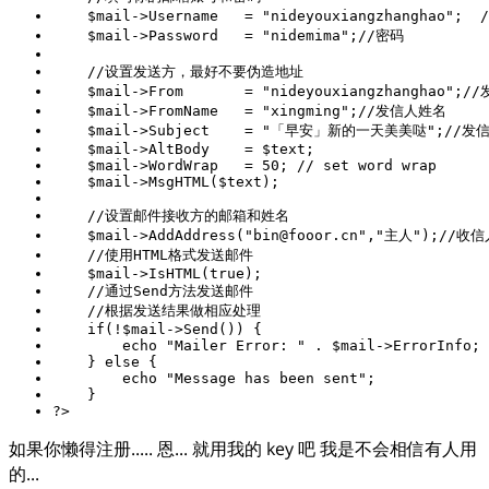
    $mail->Username   = 
"nideyouxiangzhanghao"
;  
    $mail->Password   = 
"nidemima"
;
//密码        
//设置发送方，最好不要伪造地址 
    $mail->From       = 
"nideyouxiangzhanghao"
;
//
    $mail->FromName   = 
"xingming"
;
//发信人姓名
    $mail->Subject    = 
"「早安」新的一天美美哒"
;
//发
    $mail->WordWrap   = 
50
; 
// set word wrap
//设置邮件接收方的邮箱和姓名
    $mail->AddAddress(
"bin@fooor.cn"
,
"主人"
);
//收信
//使用HTML格式发送邮件 
    $mail->IsHTML(
true
//通过Send方法发送邮件
//根据发送结果做相应处理
if
echo
"Mailer Error: "
    } 
else
echo
"Message has been sent"
?>
如果你懒得注册..... 恩... 就用我的 key 吧 我是不会相信有人用
的...