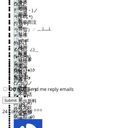
OωO
|´・ω・)ノ
ヾ(≧∇≦*)ゝ
(☆ω☆)
（╯‵□′）╯︵┴─┴
￣﹃￣
(/ω＼)
∠( ᐛ 」∠)＿
(๑•̀ㅁ•́ฅ)
→_→
泡泡
୧(๑•̀⌄•́๑)૭
阿鲁
٩(ˊᗜˋ*)و
颜文字
(ノ°ο°)ノ
DO NOT
Send me reply emails
(´இ皿இ｀)
⌇●﹏●⌇
(ฅ´ω`ฅ)
(╯°A°)╯︵○○○
24 Comments
φ(￣∇￣o)
ヾ(´･ ･｀｡)ノ"