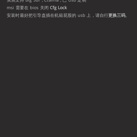
msi 需要在 bios 关闭
Cfg Lock
安装时最好把引导盘插在机箱屁股的 usb 上，请自行
更换三码
。