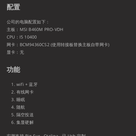
配置
公司的电脑配置如下：
主板：MSI B460M PRO-VDH
CPU：I5 10400
网卡：BCM94360CS2 (使用转接板替换主板自带网卡)
显卡：无
功能
wifi + 蓝牙
有线网卡
睡眠
随航
隔空投送
集显硬解
实测支持 Big Sur , Ctalina , 已 Usb 定制