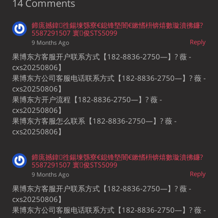
14 Comments
鍗庣撼鍏徃鍚堜綔寮€鎴锋墍闇€鏉愭枡锛熺數璇濆彿鐮?
5587291507 寰俊STS5099
Reply
9 Months Ago
果博东方客服开户联系方式【182-8836-2750—】? 薇 -
cxs20250806】
果博东方公司客服电话联系方式【182-8836-2750—】? 薇 -
cxs20250806】
果博东方开户流程【182-8836-2750—】? 薇 -
cxs20250806】
果博东方客服怎么联系【182-8836-2750—】? 薇 -
cxs20250806】
鍗庣撼鍏徃鍚堜綔寮€鎴锋墍闇€鏉愭枡锛熺數璇濆彿鐮?
5587291507 寰俊STS5099
Reply
9 Months Ago
果博东方客服开户联系方式【182-8836-2750—】? 薇 -
cxs20250806】
果博东方公司客服电话联系方式【182-8836-2750—】? 薇 -