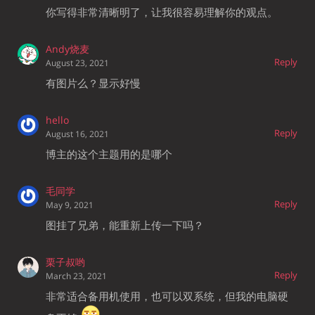
你写得非常清晰明了，让我很容易理解你的观点。
Andy烧麦
Reply
August 23, 2021
有图片么？显示好慢
hello
Reply
August 16, 2021
博主的这个主题用的是哪个
毛同学
Reply
May 9, 2021
图挂了兄弟，能重新上传一下吗？
栗子叔哟
Reply
March 23, 2021
非常适合备用机使用，也可以双系统，但我的电脑硬