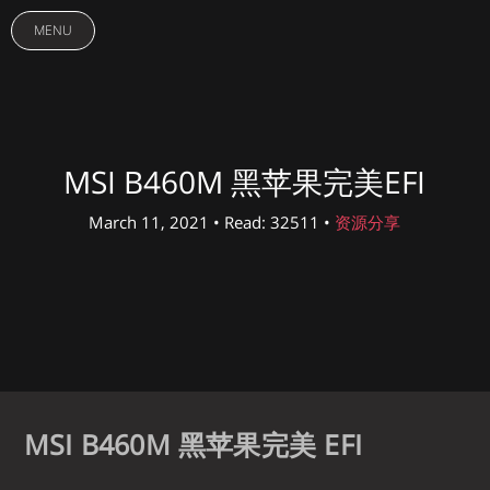
MENU
MSI B460M 黑苹果完美EFI
March 11, 2021 • Read: 32511 •
资源分享
MSI B460M 黑苹果完美 EFI