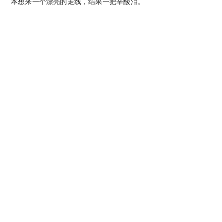
本想来一个漂亮的走线，结果一把辛酸泪。