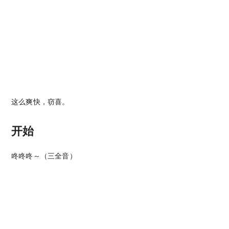
这么爽快，窃喜。
开始
咚咚咚～（三全音）