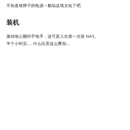
不知道啥牌子的电源～貌似这线太短了吧
装机
激动地心颤抖手地手，这可是人生第一次装 NAS。
半个小时后.... 什么玩意这么费劲...