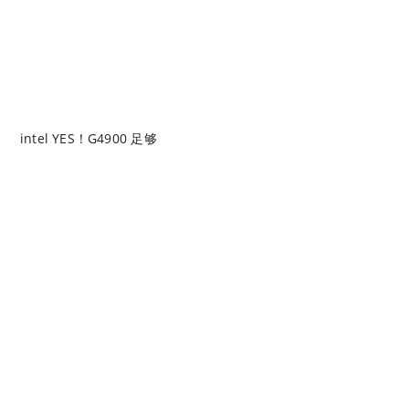
intel YES！G4900 足够