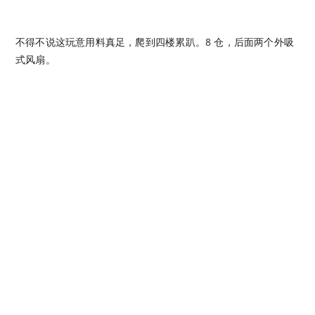
不得不说这玩意用料真足，爬到四楼累趴。8 仓，后面两个外吸
式风扇。