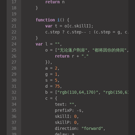
return
function
i
(
) 
var
        c.step ? c.step-- : (c.step = g, c.pr
var
 l = 
""
        o = [
"无论蓬户荆扉"
, 
"都将因你的倚闾"
, 
return
 r + 
"."
        a = 
2
        g = 
1
        s = 
5
        d = 
75
        b = [
"rgb(110,64,170)"
, 
"rgb(150,61,1
text
: 
""
prefixP
skillI
: 
0
skillP
: 
0
direction
: 
"forward"
delay