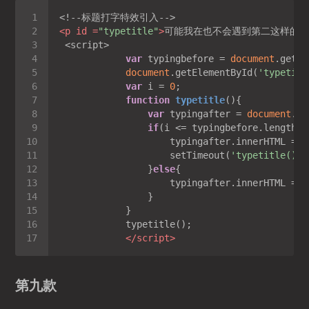
<
p
id
 =
"typetitle"
>
可能我在也不会遇到第二这样的她
var
 typingbefore = 
document
.getEl
document
.getElementById(
'typetitl
var
 i = 
0
function
typetitle
(
)
var
 typingafter = 
document
.ge
if
                    typingafter.innerHTML = t
                    setTimeout(
'typetitle()'
,
                }
else
                    typingafter.innerHTML = t
</
script
>
第九款