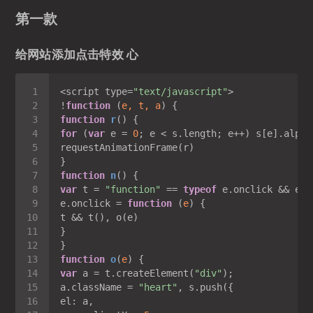
第一款
给网站添加点击特效 心
<script type=
"text/javascript"
!
function
 (
e, t, a
) 
function
r
(
) 
for
 (
var
 e = 
0
; e < s.length; e++) s[e].alpha
function
n
(
) 
var
 t = 
"function"
 == 
typeof
e.onclick = 
function
 (
e
) 
function
o
(
e
) 
var
 a = t.createElement(
"div"
a.className = 
"heart"
el