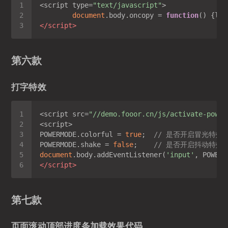
<script type=
"text/javascript"
document
.body.oncopy = 
function
(
) 
{lay
</
script
>
第六款
打字特效
<script src=
"//demo.fooor.cn/js/activate-power
POWERMODE.colorful = 
true
;  
// 是否开启冒光特效 
POWERMODE.shake = 
false
;    
// 是否开启抖动特效 
document
.body.addEventListener(
'input'
</
script
>
第七款
页面滚动顶部进度条加载效果代码