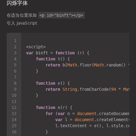
闪烁字体
在适当位置添加
<p id="binft"></p>
引入 JavaScript
var
 binft = 
function
 (
r
) 
function
t
(
) 
return
 b[
Math
.floor(
Math
function
e
(
) 
return
String
.fromCharCode(
94
 * 
Math
.
function
n
(
r
) 
for
 (
var
 n = 
document
.createDocumentF
var
 l = 
document
.createElement(
"s