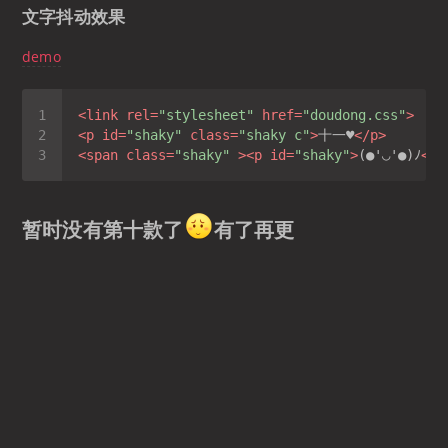
文字抖动效果
demo
<
link
rel
=
"stylesheet"
href
=
"doudong.css"
>
<
p
id
=
"shaky"
class
=
"shaky c"
>
十一♥
</
p
>
<
span
class
=
"shaky"
 >
<
p
id
=
"shaky"
>
(●'◡'●)ﾉ
</
p
暂时没有第十款了
有了再更