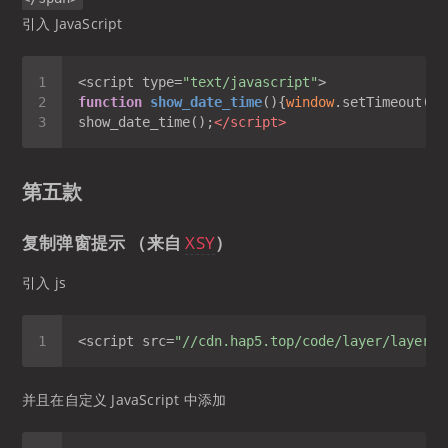
引入 JavaScript
<script type=
"text/javascript"
function
show_date_time
(
)
{
window
.setTimeout(
"s
show_date_time();
</
script
>
第五款
复制弹窗提示 （来自
XSY
）
引入 js
<script src=
"//cdn.hap5.top/code/layer/layer.j
并且在自定义 JavaScript 中添加