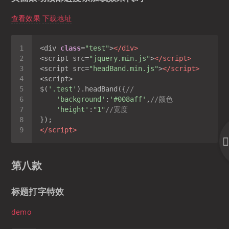
查看效果
下载地址
<div 
class
=
"test"
>
</
div
>
<script src=
"jquery.min.js"
>
</
script
>
<script src=
"headBand.min.js"
>
</
script
>
$(
'.test'
).headBand({
//
'background'
:
'#008aff'
,
//颜色
'height'
:
"1"
//宽度
</
script
>
第八款
标题打字特效
demo