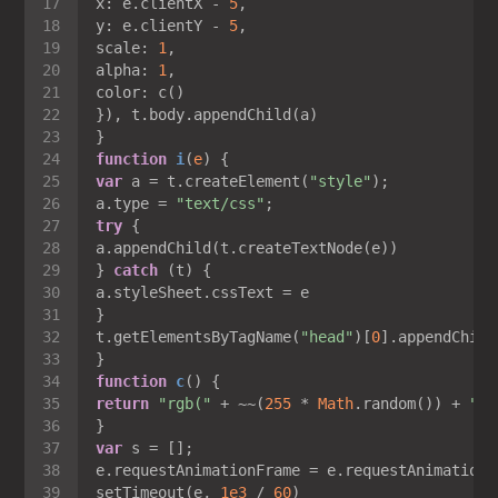
x
: e.clientX - 
5
y
: e.clientY - 
5
scale
: 
1
alpha
: 
1
color
function
i
(
e
) 
var
 a = t.createElement(
"style"
a.type = 
"text/css"
try
} 
catch
t.getElementsByTagName(
"head"
)[
0
function
c
(
) 
return
"rgb("
 + ~~(
255
 * 
Math
.random()) + 
","
var
e.requestAnimationFrame = e.requestAnimationF
setTimeout(e, 
1e3
 / 
60