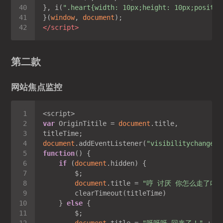
}, i(
".heart{width: 10px;height: 10px;positio
}(
window
, 
document
</
script
>
第二款
网站焦点监控
var
 OriginTitile = 
document
document
.addEventListener(
"visibilitychange"
function
(
) 
if
 (
document
document
.title = 
"哼 讨厌 你怎么走了吖 o
    } 
else