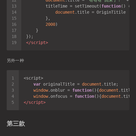
document
.title = 
"呀呀呀 回来了！"
        titleTime = setTimeout(
function
(
) 
document
2000
</
script
>
另外一种
var
 originalTitle = 
document
window
.onblur = 
function
(
)
{
document
.title 
window
.onfocus = 
function
(
)
{
document
</
script
>
第三款